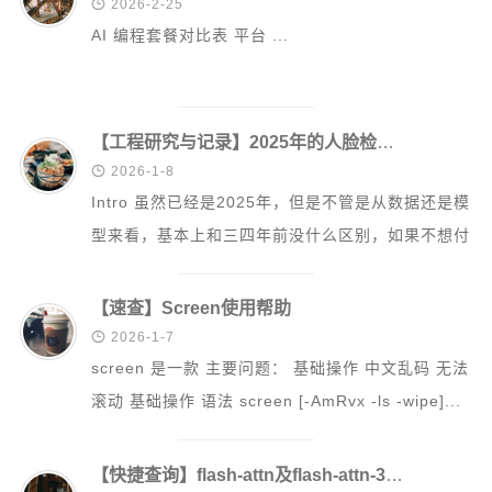

2026-2-25
AI 编程套餐对比表 平台 ...
微信小程序开发
记录
学习
【工程研究与记录】2025年的人脸检测识别
科研

2026-1-8
Intro 虽然已经是2025年，但是不管是从数据还是模
更多
型来看，基本上和三四年前没什么区别，如果不想付
关于本喵
出大量精力做边际研究的话，可能只...
杂项导航
【速查】Screen使用帮助
友情链接

2026-1-7
标签云
screen 是一款 主要问题： 基础操作 中文乱码 无法
滚动 基础操作 语法 screen [-AmRvx -ls -wipe]...
【快捷查询】flash-attn及flash-attn-3的安装【预构建文件】