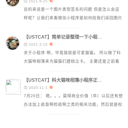

2021-8-25

总的来说是一个图片类型签名的问题 但是怎么会这
微信小程序开发
样呢？让我们来看微信小程序是如何给我们返回图片
记录
的类型信息的————wx.getImage...
学习
【USTCAT】简单记录整理一下小程序制作中踩的坑
科研

2021-2-15

关于小程序 啊，毕竟我就是可爱猫猫。 所以做了科
更多
大猫咪相簿来为猫猫们建档立卡。 主要还是之前看
关于本喵
了PKU的感到很羡慕（但是我们的档案并...
杂项导航
【USTCAT】科大猫咪相簿小程序正式上线啦~
友情链接

2020-11-1

标签云
7月20日： 嗯。。。莫得商业价值（卒）以后还有想
办法加上疫苗啊检疫啊之类的相关功能，然后就是权
限管理方面可能需要大改一番，加上医院...