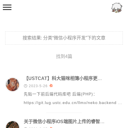
搜索结果:
分类“微信小程序开发”下的文章
找到4篇
首页
分类
【USTCAT】科大猫咪相簿小程序更新 2.4.0

2023-5-26

日常
先贴一下前后端代码库吧 后端(PHP)：
兴趣爱好
https://git.lug.ustc.edu.cn/llmx/neko.backend ...
日记
娱乐
关于微信小程序iOS端图片上传的睿智问题——困扰了我好久，令人窒息
技术