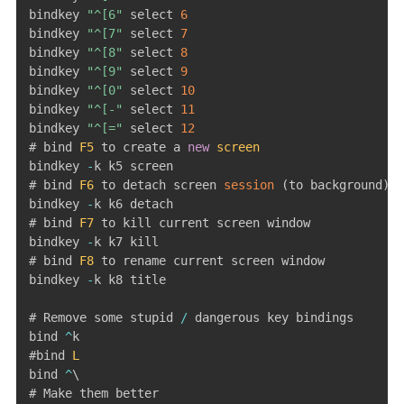
bindkey 
"^[6"
 select 
6
bindkey 
"^[7"
 select 
7
bindkey 
"^[8"
 select 
8
bindkey 
"^[9"
 select 
9
bindkey 
"^[0"
 select 
10
bindkey 
"^[-"
 select 
11
bindkey 
"^[="
 select 
12
# bind 
F5
 to create a 
new
screen
bindkey 
-
k k5 screen

# bind 
F6
 to detach screen 
session
(
to background
)
bindkey 
-
k k6 detach

# bind 
F7
 to kill current screen window

bindkey 
-
k k7 kill

# bind 
F8
 to rename current screen window

bindkey 
-
k k8 title

# Remove some stupid 
/
 dangerous key bindings

bind 
^
k

#bind 
L
bind 
^
\

# Make them better
