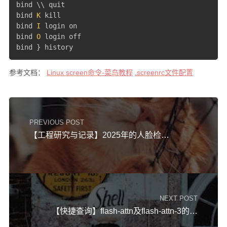
bind \\ quit

bind 
K
 kill

bind 
I
 login on

bind 
O
 login off

bind 
}
 history
参考文档：
Linux screen命令-菜鸟教程
.screenrc文件配置
PREVIOUS POST
【工程研究与记录】2025年的人脸检测识别
NEXT POST
【快捷查询】flash-attn及flash-attn-3的安装【预构建文件】