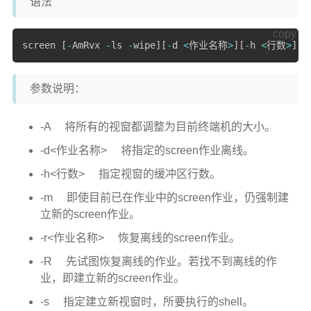
语法
微信小程序开发
copy
screen 
[
-
AmRvx 
-
ls 
-
wipe
]
[
-
d 
<
作业名称
>
]
[
-
h 
<
行数
>
]
[
-
记录
学习
参数说明：
科研
-A 将所有的视窗都调整为目前终端机的大小。
更多
-d<作业名称> 将指定的screen作业离线。
关于本喵
-h<行数> 指定视窗的缓冲区行数。
杂项导航
-m 即使目前已在作业中的screen作业，仍强制建
友情链接
立新的screen作业。
标签云
-r<作业名称> 恢复离线的screen作业。
-R 先试图恢复离线的作业。若找不到离线的作
业，即建立新的screen作业。
-s
指定建立新视窗时，所要执行的shell。