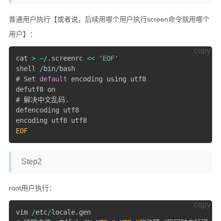
普通用户执行【或者说，后续用哪个用户执行screen命令就用哪个
用户】：
copy
cat 
>
~
/
.
screenrc 
<<
'EOF'
shell 
/
bin
/
bash

# Set 
default
 encoding using utf8

defutf8 on  

# 解决中文乱码
.
defencoding utf8

EOF
Step2
root用户执行：
copy
vim 
/
etc
/
locale
.
gen
