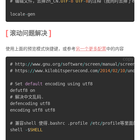
# 编辑文件，去掉zh_CN
.
UTF
-
8
UTF
-
8
的注释（我同时去掉了en_
locale
-
gen
滚动问题解决
使用上面的预览模式快捷键，或参考
另一个更多配置
中的内容
copy
# http
:
/
/
www
.
gnu
.
org
/
software
/
screen
/
manual
/
screen
.
h
# https
:
/
/
www
.
kilobitspersecond
.
com
/
2014
/
02
/
10
/
under
# Set 
default
 encoding using utf8

defutf8 on  

# 解决中文乱码
.
defencoding utf8

encoding utf8 utf8

# 兼容shell 使得
.
bashrc 
.
profile 
/
etc
/
profile等里面
shell 
-
$
SHELL