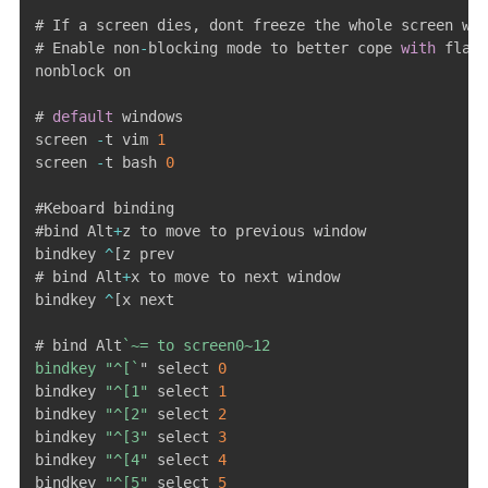
# If a screen dies
,
 dont freeze the whole screen wai
# Enable non
-
blocking mode to better cope 
with
 flaky
nonblock on

# 
default
 windows

screen 
-
t vim 
1
screen 
-
t bash 
0
#Keboard binding

#bind Alt
+
z to move to previous window

bindkey 
^
[
z prev

# bind Alt
+
x to move to next window

bindkey 
^
[
x next 

# bind Alt
`
~= to screen0~12

bindkey "^[
`
" select 
0
bindkey 
"^[1"
 select 
1
bindkey 
"^[2"
 select 
2
bindkey 
"^[3"
 select 
3
bindkey 
"^[4"
 select 
4
bindkey 
"^[5"
 select 
5