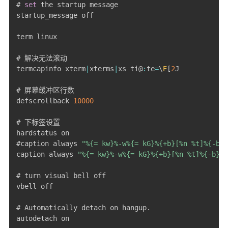
# 
set
 the startup message

startup_message off

term linux

# 解决无法滚动

termcapinfo xterm
|
xterms
|
xs ti@
:
te
=
\
E
[
2
J 

# 屏幕缓冲区行数

defscrollback 
10000
# 下标签设置

hardstatus on

#caption always 
"%{= kw}%-w%{= kG}%{+b}[%n %t]%{-b}%
caption always 
"%{= kw}%-w%{= kG}%{+b}[%n %t]%{-b}%{
# turn visual bell off

vbell off

# Automatically detach on hangup
.
autodetach on
