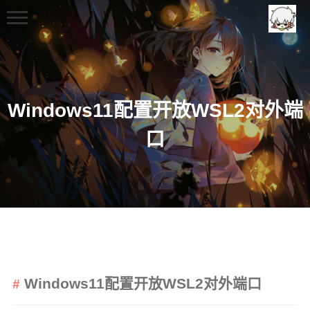
Windows11配置开放WSL2对外端
口
首页
分类
日常
兴趣爱好
日记
Windows11配置开放WSL2对外端口
娱乐
技术