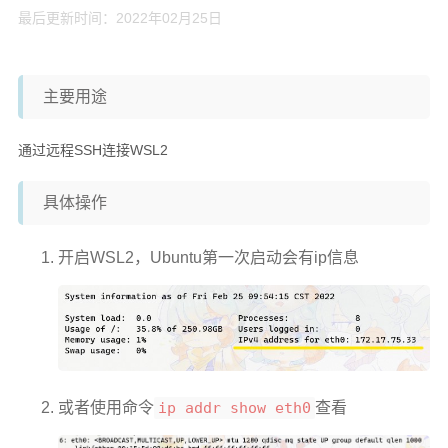
最后更新时间：2022年02月25日
微信小程序开发
记录
主要用途
学习
科研
通过远程SSH连接WSL2
更多
具体操作
关于本喵
开启WSL2，Ubuntu第一次启动会有ip信息
杂项导航
友情链接
标签云
或者使用命令
ip addr show eth0
查看